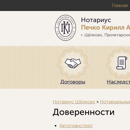
Перейти к основному содержанию
Главная
Нотариус
Печко Кирилл 
г. Щёлково, Пролетарский 
Договоры
Наследс
Нотариус Щёлково
»
Нотариальные
Вы здесь
Доверенности
Автотранспорт