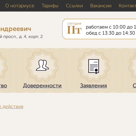
О нотариусе
Тарифы
Ссылки
Вакансии
Контак
сегодня
Пт
работаем с 10:00 до 
Андреевич
обед с 13:30 до 14:30
просп., д. 4, корп. 2
тво
Доверенности
Заявления
С
 действия